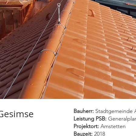
 Gesimse
Bauherr:
Stadtgemeinde 
Leistung PSB:
Generalpla
Projektort:
Amstetten
Bauzeit:
2018