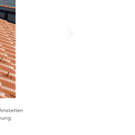
Amstetten
nung